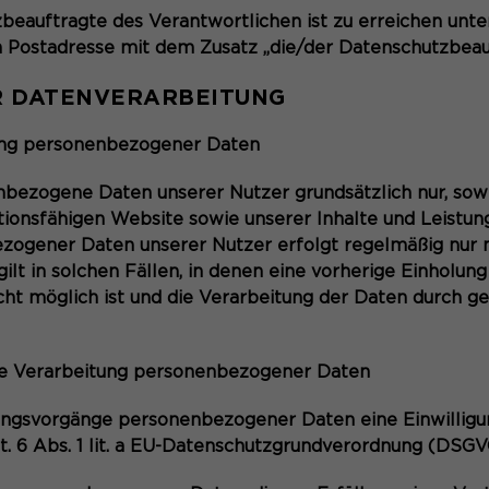
Sie zu erkennen und somit Ihre Sitzung offen
Laufzeit
13 Monate
beauftragte des Verantwortlichen ist zu erreichen unt
zu halten. Es speichert bei einem Benutzer-
 Postadresse mit dem Zusatz „die/der Datenschutzbeauf
Login für einen geschlossenen Bereich die
Dient zur anonymen Wiedererkennung eines
Zweck
Benutzer-ID als verschlüsselten Wert (sog.
Besuchers.
R DATENVERARBEITUNG
"hash-Wert") zum entsprechenden
Datenbankeintrag des Nutzers.
ung personenbezogener Daten
Name
_pk_ses*
bezogene Daten unserer Nutzer grundsätzlich nur, sowe
tionsfähigen Website sowie unserer Inhalte und Leistunge
Name
PHPSESSID
Anbieter
Matomo
zogener Daten unserer Nutzer erfolgt regelmäßig nur n
Anbieter
Session-Cookies
lt in solchen Fällen, in denen eine vorherige Einholung 
Laufzeit
30 Minuten
cht möglich ist und die Verarbeitung der Daten durch ge
Der Session Cookie wird beim Schließen des
Speichert vorübergehend Daten der aktuellen
Laufzeit
Zweck
Browsers wieder gelöscht.
Sitzung.
die Verarbeitung personenbezogener Daten
PHPs Standard Sitzungs- Identifikation
Zweck
(Formulare).
tungsvorgänge personenbezogener Daten eine Einwilligu
Name
_pk_ref.*
rt. 6 Abs. 1 lit. a EU-Datenschutzgrundverordnung (DSGV