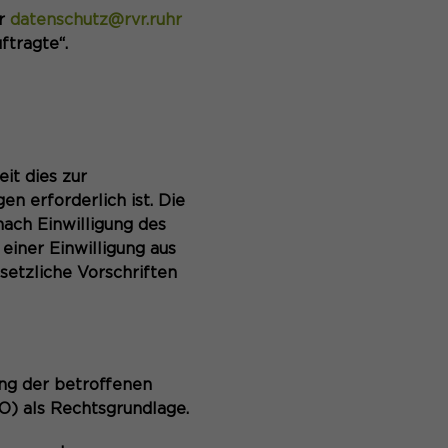
er
datenschutz@rvr.ruhr
tragte“.
it dies zur
n erforderlich ist. Die
ach Einwilligung des
einer Einwilligung aus
setzliche Vorschriften
ng der betroffenen
O) als Rechtsgrundlage.