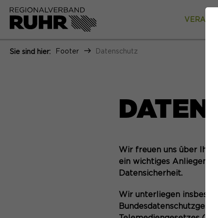
VERANS
Footer
Datenschutz
Sie sind hier:
DATEN
Wir freuen uns über Ihr 
ein wichtiges Anliegen. 
Datensicherheit.
Wir unterliegen insbes
Bundesdatenschutzgesetz