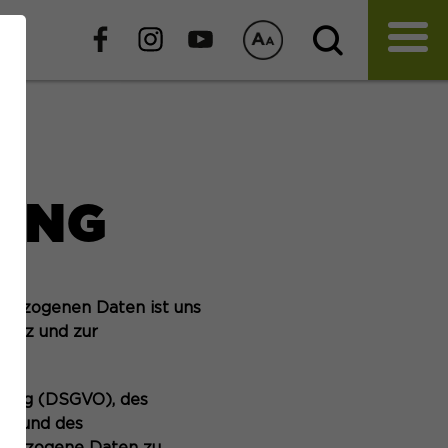
UNG
enbezogenen Daten ist uns
hutz und zur
nung (DSGVO), des
G) und des