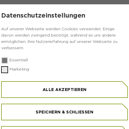
TALTUNGEN & FÜHRUNGEN
KONTAKT
Datenschutzeinstellungen
Auf unserer Webseite werden Cookies verwendet. Einige
davon werden zwingend benötigt, während es uns andere
ermöglichen, Ihre Nutzererfahrung auf unserer Webseite zu
verbessern.
SCHUTZERKLÄR
Essentiell
Marketing
Interesse an unserer Website. Der Schutz Ihrer person
ALLE AKZEPTIEREN
Wir beachten die gesetzlichen Vorschriften zum Datensc
SPEICHERN & SCHLIESSEN
ondere den Bestimmungen der Datenschutz-Grundverord
es in der seit dem 25.05.2018 geltenden Fassung (BDS