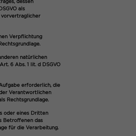
trages, dessen
b DSGVO als
 vorvertraglicher
hen Verpflichtung
s Rechtsgrundlage.
anderen natürlichen
t. 6 Abs. 1 lit. d DSGVO
ufgabe erforderlich, die
 der Verantwortlichen
 als Rechtsgrundlage.
s oder eines Dritten
s Betroffenen das
age für die Verarbeitung.