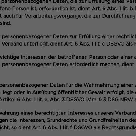
Anbieter
Matomo
 personenbezogenen Daten, die zur Erfüllung eines Ver
Name
be_typo_user
ene Person ist, erforderlich ist, dient Art. 6 Abs. 1 lit. 
Laufzeit
6 Monate
lt auch für Verarbeitungsvorgänge, die zur Durchführung
Anbieter
TYPO3
sind.
Zweck
Speichert die Herkunft des Besuchers.
Laufzeit
Ende der Sitzung
 personenbezogener Daten zur Erfüllung einer rechtlic
r Verband unterliegt, dient Art. 6 Abs. 1 lit. c DSGVO al
Dieser Cookie teilt der Webseite mit, ob ein
Zweck
Besucher im Typo3-Backend angemeldet ist
Name
MATOMO_SESSID
swichtige Interessen der betroffenen Person oder einer 
und die Rechte besitzt diese zu verwalten.
 personenbezogener Daten erforderlich machen, dient Ar
Anbieter
Matomo
Laufzeit
Sitzung
Name
cookie_optin
 personenbezogener Daten für die Wahrnehmung einer A
Temporäre Session-ID, ohne
 liegt oder in Ausübung öffentlicher Gewalt erfolgt, die
Zweck
Anbieter
Sgalinski
personenbezogene Daten.
rtikel 6 Abs. 1 lit. e, Abs. 3 DSGVO i.V.m. § 3 DSG NRW
Laufzeit
1 Monat
 Wahrung eines berechtigten Interesses unseres Verband
gen die Interessen, Grundrechte und Grundfreiheiten de
Speichert den Zustimmungsstatus des
cht, so dient Art. 6 Abs. 1 lit. f DSGVO als Rechtsgrundl
Zweck
Benutzers für Cookies auf der aktuellen
Domäne.