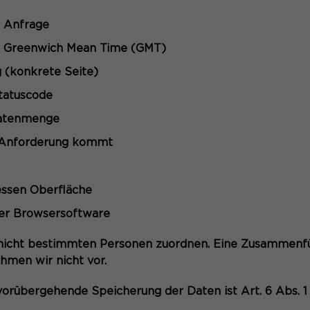
r Anfrage
ur Greenwich Mean Time (GMT)
 (konkrete Seite)
tatuscode
Datenmenge
e Anforderung kommt
essen Oberfläche
der Browsersoftware
nicht bestimmten Personen zuordnen. Eine Zusammenfü
hmen wir nicht vor.
orübergehende Speicherung der Daten ist Art. 6 Abs. 1 li